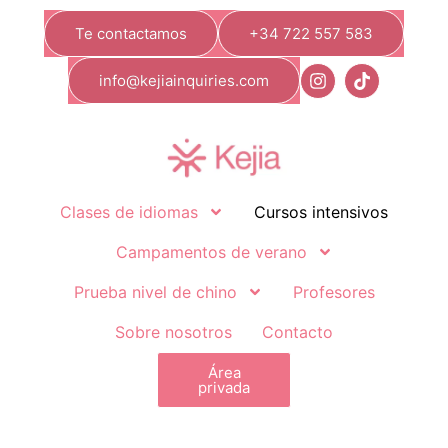
Te contactamos
+34 722 557 583
info@kejiainquiries.com
Clases de idiomas
Cursos intensivos
Campamentos de verano
Prueba nivel de chino
Profesores
Sobre nosotros
Contacto
Área
privada