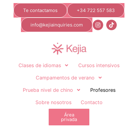
Te contactamos
+34 722 557 583
info@kejiainquiries.com
Clases de idiomas
Cursos intensivos
Campamentos de verano
Prueba nivel de chino
Profesores
Sobre nosotros
Contacto
Área
privada